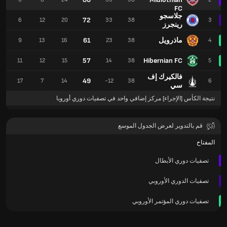
FC
جلاسجو
72
6
6
12
20
33
38
3
رينجرز
ماذرويل
61
9
9
13
16
23
38
4
57
Hibernian FC
8
11
12
15
14
38
5
فالكيرك إف
49
0
17
7
14
-12
38
6
سي
نتيجة الكأس [الإجراء] مركز إضافي واحد في تصفيات دوري أوروبا
قم بالتدوير لعرض الجدول الموسع
المفتاح
تصفيات دوري الأبطال
تصفيات الدوري الأوروبي
تصفيات دوري المؤتمر الأوروبي