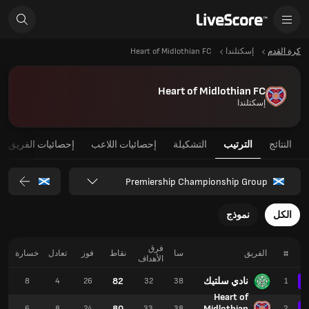
كرة القدم
إسكتلندا
Heart of Midlothian FC
Heart of Midlothian FC
إسكتلندا
النتائج
الترتيب
التشكيلة
إحصائيات اللاعب
إحصائيات الفريق
Premiership Championship Group
الكل
نموذج
فرق
#
الفريق
سا
نقاط
فوز
تعادل
خسارة
الأهداف
نادي سلتيك
82
3
8
4
26
32
38
1
Heart of
80
Midlothian
7
6
8
24
33
38
2