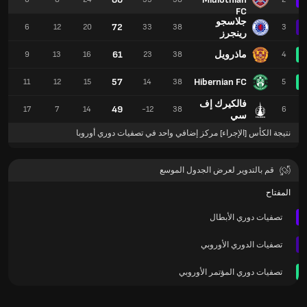
FC
جلاسجو
72
6
6
12
20
33
38
3
رينجرز
ماذرويل
61
9
9
13
16
23
38
4
57
Hibernian FC
8
11
12
15
14
38
5
فالكيرك إف
49
0
17
7
14
-12
38
6
سي
نتيجة الكأس [الإجراء] مركز إضافي واحد في تصفيات دوري أوروبا
قم بالتدوير لعرض الجدول الموسع
المفتاح
تصفيات دوري الأبطال
تصفيات الدوري الأوروبي
تصفيات دوري المؤتمر الأوروبي