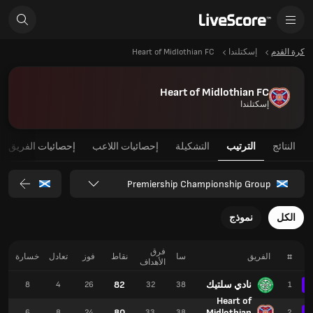
كرة القدم
إسكتلندا
Heart of Midlothian FC
Heart of Midlothian FC
إسكتلندا
النتائج
الترتيب
التشكيلة
إحصائيات اللاعب
إحصائيات الفريق
Premiership Championship Group
الكل
نموذج
فرق
#
الفريق
سا
نقاط
فوز
تعادل
خسارة
الأهداف
نادي سلتيك
82
3
8
4
26
32
38
1
Heart of
80
Midlothian
7
6
8
24
33
38
2