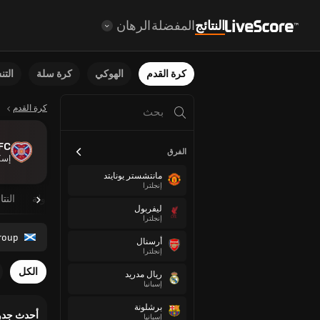
النتائج
المفضلة
الرهان
كرة القدم
الهوكي
كرة سلة
الت
كرة القدم
 FC
الفرق
إسك
مانتشستر يونايتد
إنجلترا
نظرة عامة
مباريات مجدولة
النتا
ليفربول
إنجلترا
roup
أرسنال
إنجلترا
الكل
ريال مدريد
إسبانيا
برشلونة
أحدث جدو
إسبانيا