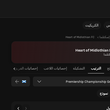
نس
الكريكيت
إسكتلندا
Heart of Midlothian FC
Heart of Midlothian
تلندا
ئج
الترتيب
التشكيلة
إحصائيات اللاعب
إحصائيات الفريق
Premiership Championship G
نموذج
ل