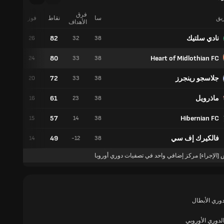
فرق
ريق
سا
نقاط
فوز
تعادل
الأهداف
نادي سلتيك
82
4
26
32
38
80
Heart of Midlothian FC
8
24
33
38
جلاسجو رينجرز
72
12
20
33
38
ماذرويل
61
13
16
23
38
57
Hibernian FC
12
15
14
38
فالكيرك إف سي
49
7
14
-12
38
 [الإجراء] مركز إضافي واحد في تصفيات دوري أوروبا
وري الأبطال
لدوري الأوروبي