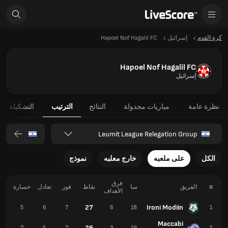
كرة القدم
إسرائيل
Hapoel Nof Hagalil FC
Hapoel Nof Hagalil FC
إسرائيل
نظرة عامة
مباريات مجدولة
النتائج
الترتيب
التشكيلة
Leumit League Relegation Group
الكل
على ملعبه
خارج معلبه
نموذج
فرق
#
الفريق
سا
نقاط
فوز
تعادل
خسارة
ل
الأهداف
27
Ironi Modiin
4
5
6
7
6
18
1
Maccabi
26
2
7
5
7
3
19
2