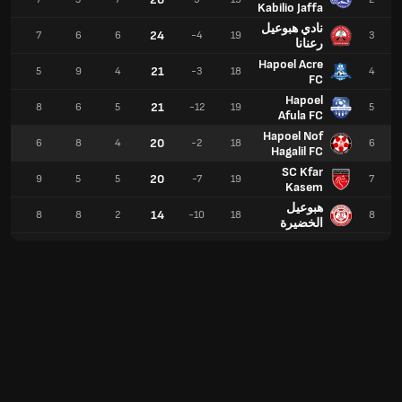
Kabilio Jaffa
نادي هبوعيل
24
3
7
6
6
-4
19
3
رعنانا
Hapoel Acre
21
0
5
9
4
-3
18
4
FC
Hapoel
21
7
8
6
5
-12
19
5
Afula FC
Hapoel Nof
20
0
6
8
4
-2
18
6
Hagalil FC
SC Kfar
20
1
9
5
5
-7
19
7
Kasem
هبوعيل
14
9
8
8
2
-10
18
8
الخضيرة