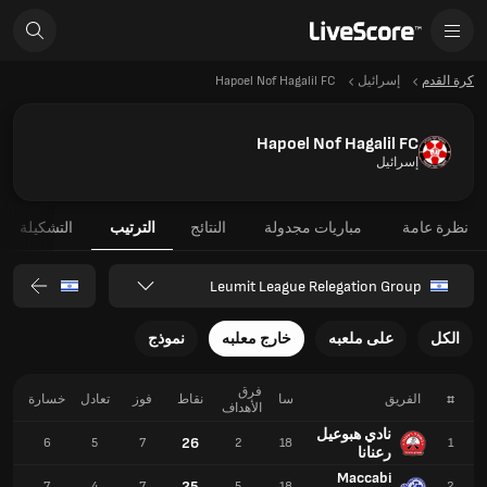
كرة القدم
إسرائيل
Hapoel Nof Hagalil FC
Hapoel Nof Hagalil FC
إسرائيل
نظرة عامة
مباريات مجدولة
النتائج
الترتيب
التشكيلة
Leumit League Relegation Group
الكل
على ملعبه
خارج معلبه
نموذج
فرق
#
الفريق
سا
نقاط
فوز
تعادل
خسارة
ل
الأهداف
نادي هبوعيل
26
9
6
5
7
2
18
1
رعنانا
Maccabi
25
4
7
4
7
5
18
2