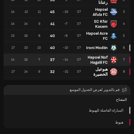
رعنانا
Hapoel
45
9
14
12
11
-19
37
3
Afula FC
SC Kfar
41
2
14
14
9
-7
37
4
Kasem
Hapoel Acre
40
0
13
16
8
-8
37
5
FC
40
Ironi Modiin
7
17
10
10
-10
37
6
Hapoel Nof
37
4
14
16
7
-14
37
7
Hagalil FC
هبوعيل
32
0
17
14
6
-21
37
8
الخضيرة
قم بالتدوير لعرض الجدول الموسع
المفتاح
المباراة الفاصلة للهبوط
هبوط