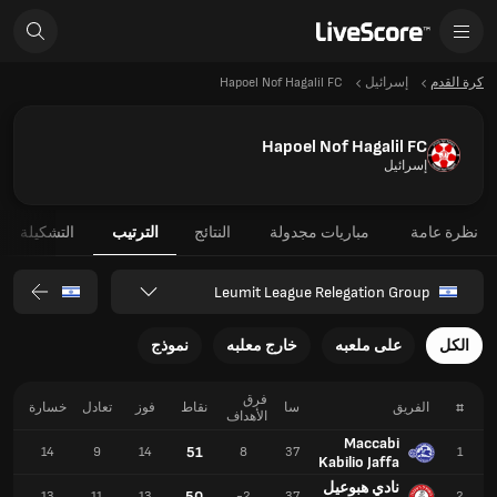
كرة القدم
إسرائيل
Hapoel Nof Hagalil FC
Hapoel Nof Hagalil FC
إسرائيل
نظرة عامة
مباريات مجدولة
النتائج
الترتيب
التشكيلة
Leumit League Relegation Group
الكل
على ملعبه
خارج معلبه
نموذج
فرق
#
الفريق
سا
نقاط
فوز
تعادل
خسارة
ل
الأهداف
Maccabi
51
6
14
9
14
8
37
1
Kabilio Jaffa
نادي هبوعيل
50
2
13
11
13
-2
37
2