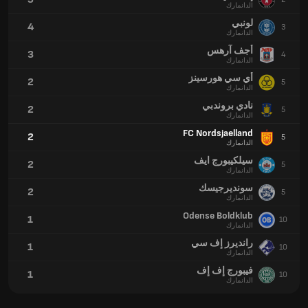
الدانمارك
لونبي
4
3
الدانمارك
أجف آرهس
3
4
الدانمارك
أي سي هورسينز
2
5
الدانمارك
نادي بروندبي
2
5
الدانمارك
FC Nordsjaelland
2
5
الدانمارك
سيلكيبورج ايف
2
5
الدانمارك
سونديرجيسك
2
5
الدانمارك
Odense Boldklub
1
10
الدانمارك
رانديرز إف سي
1
10
الدانمارك
فيبورج إف إف
1
10
الدانمارك