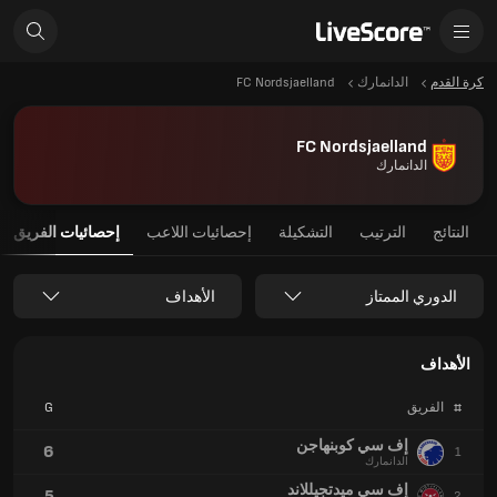
كرة القدم
الدانمارك
FC Nordsjaelland
FC Nordsjaelland
الدانمارك
النتائج
الترتيب
التشكيلة
إحصائيات اللاعب
إحصائيات الفريق
الدوري الممتاز
الأهداف
الأهداف
#
الفريق
G
إف سي كوبنهاجن
6
1
الدانمارك
إف سي ميدتجيللاند
5
2