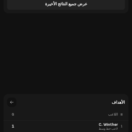
عرض جميع النتائج الأخيرة
الأهداف
#
اللاعب
G
C. Winther
1
1
لاعب خط وسط
F. Gytkjaer
1
1
إلى الأمام
R. Tytens
1
1
مدافع
الأهداف
#
الفريق
G
إف سي كوبنهاجن
6
1
الدانمارك
إف سي ميدتجيللاند
5
2
الدانمارك