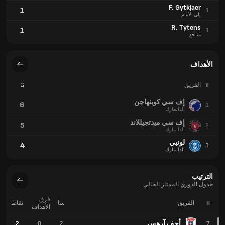
لونبي
4
3
الدانمارك
الترتيب
جدول الدوري الممتاز الحالي
فرق
#
الفريق
سا
نقاط
الأهداف
أجف آرهس
2
0
2
7
لونبي
1
-1
2
8
أي سي هورسينز
1
-1
2
9