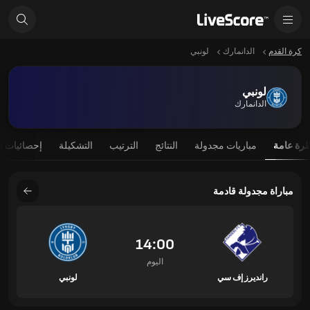
كرة القدم
الدانمارك
لونبي
لونبي
الدانمارك
رة عامة
مباريات مجدولة
النتائج
الترتيب
التشكيلة
إحصائيات ا
مباراة مجدولة قادمة
14:00
اليوم
رانديرز إف سي
لونبي