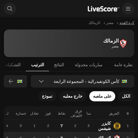
كرة القدم
مصر
الزمالك
الزمالك
مصر
نظرة عامة
مباريات مجدولة
النتائج
الترتيب
التشكيلة
كأس الكونفيدرالية - المجموعة الرابعة
الكل
على ملعبه
خارج معلبه
نموذج
فرق
#
الفريق
سا
نقاط
فوز
تعادل
خسارة
لـ
الأهداف
كايزر
7
4
0
1
2
2
3
1
شيفس