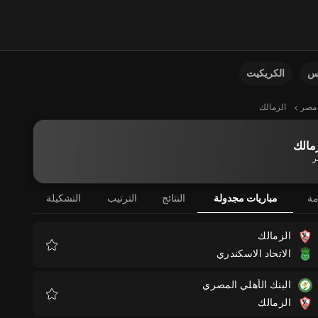
نس
الكريكيت
مصر
الزمالك
مالك
ر
مة
مباريات مجدولة
النتائج
الترتيب
التشكيلة
الزمالك
الاتحاد الاسكندري
المفضلة
البنك الأهلي المصري
الزمالك
المفضلة