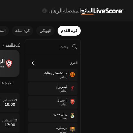
النتائج
المفضلة
الرهان
كرة القدم
الهوكي
كرة سلة
الت
كرة القدم
الز
الفرق
مص
مانتشستر يونايتد
إنجلترا
نظرة عا
ليفربول
إنجلترا
21 أغسطس
أرسنال
16:00
إنجلترا
ريال مدريد
إسبانيا
26 أغسطس
17:00
برشلونة
إسبانيا