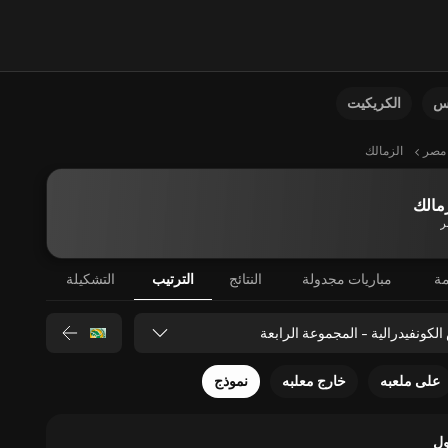
نس
الكريكيت
مصر
الزمالك
مالك
ر
مة
مباريات مجدولة
النتائج
الترتيب
التشكيلة
لكونفيدرالية - المجموعة الرابعة
على ملعبه
خارج معلبه
نموذج
ل