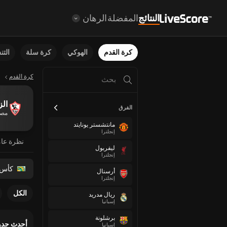
النتائج
المفضلة
الرهان
كرة القدم
الهوكي
كرة سلة
الت
كرة القدم
الز
الفرق
مص
مانتشستر يونايتد
إنجلترا
نظرة عا
ليفربول
إنجلترا
كأس ا
أرسنال
إنجلترا
الكل
ريال مدريد
إسبانيا
برشلونة
أحدث جدو
إسبانيا