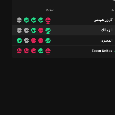
ريق
نموذج
كايزر شيفس
خسارة
فوز
فوز
فوز
تعادل
الزمالك
فوز
خسارة
فوز
تعادل
تعادل
المصري
فوز
خسارة
خسارة
تعادل
فوز
Zesco United
خسارة
فوز
خسارة
خسارة
خسارة