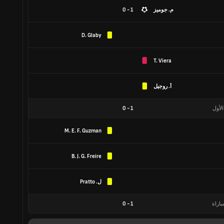
م. جوميز
1 - 0
D. Glaby
T. Viera
أ. روجيل
الأول
1
-
0
M. E. F. Guzman
B. J. G. Freire
ل. Pratto
باراة
1
-
0