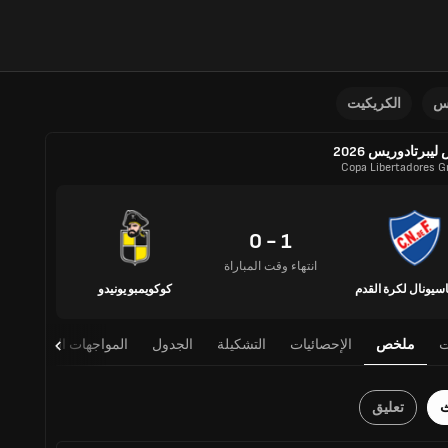
نس
الكريكيت
يبرتادوريس 2026
Copa Libertadores Gr
1 - 0
انتهاء وقت المباراة
اسيونال لكرة القدم
كوكويمبو يونيدو
ت
ملخص
الإحصائيات
التشكيلة
الجدول
المواجهات المباشرة
ث
تعليق