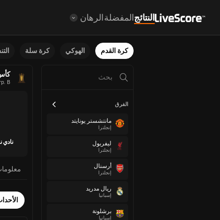
النتائج
المفضلة
الرهان
كرة القدم
الهوكي
كرة سلة
الت
كأس ل
p. B
الفرق
مانتشستر يونايتد
إنجلترا
نادي ن
ليفربول
إنجلترا
أرسنال
معلوما
إنجلترا
ريال مدريد
إسبانيا
الأحدا
برشلونة
إسبانيا