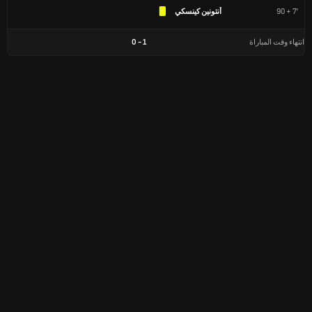
90 + 7'
أنتونين كينسكي
انتهاء وقت المباراة
1
-
0