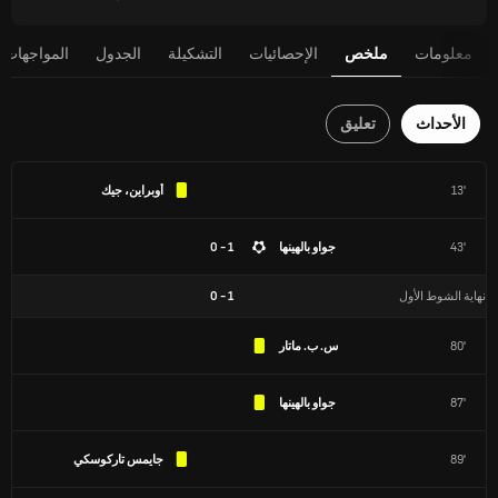
معلومات
ملخص
الإحصائيات
التشكيلة
الجدول
المواجهات 
الأحداث
تعليق
13'
أوبراين، جيك
43'
جواو بالهينها
1 - 0
نهاية الشوط الأول
1
-
0
80'
س. ب. ماتار
87'
جواو بالهينها
89'
جايمس تاركوسكي