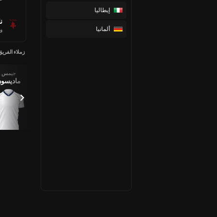
إيطاليا
ن
ألمانيا
ف
زملاء الفريق
جيمس
جراي ،
ماتيوس
لوكاس
ماديسو
ارشي
فرنانديز
بيرجفال