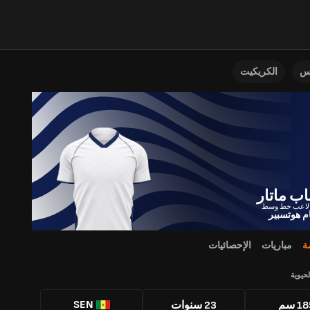
نس
الكريكيت
اب ماتار
ام هوتسبير
ة
مباريات
الإحصائيات
لحيوية
SEN
1 سم
23 سنوات