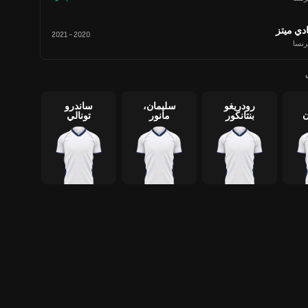
ادي ميتز
2021
-
2020
رنسا
رودريغو
سليمان،
ساندرو
ن
بنتانكور
مانور
تونالي