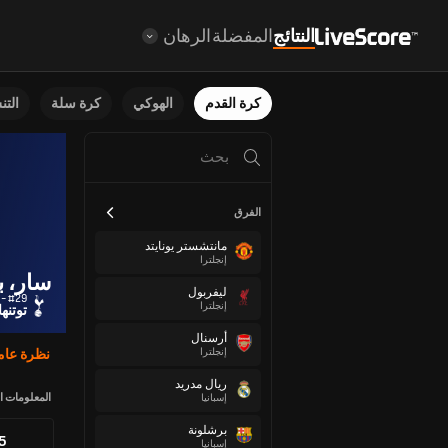
النتائج
المفضلة
الرهان
كرة القدم
الهوكي
كرة سلة
الت
الفرق
مانتشستر يونايتد
إنجلترا
سار، ب
ليفربول
#29 - لاعب خط وسط
إنجلترا
توتنه
أرسنال
إنجلترا
نظرة عام
ريال مدريد
المعلومات ا
إسبانيا
برشلونة
85
إسبانيا