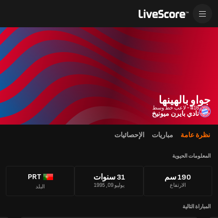
جواو بالهينها
#16 - لاعب خط وسط
نادي بايرن ميونيخ
نظرة عامة
مباريات
الإحصائيات
المعلومات الحيوية
PRT
190 سم
31 سنوات
الارتفاع
يوليو 09, 1995
البلد
المباراة التالية