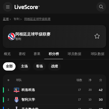
足球
智利
阿根廷足球甲级联赛
阿根廷足球甲级联赛
智利
收
藏
概览
赛程
赛果
积分榜
球员数据
球队数据
全部
主场
客场
战绩
#
球队
场数
净
分
科洛科洛
42
1
17
20
智利大学
30
2
17
10