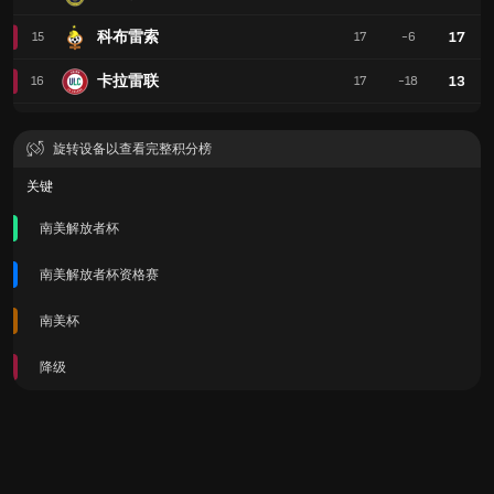
科布雷索
17
15
17
-6
卡拉雷联
13
16
17
-18
旋转设备以查看完整积分榜
关键
南美解放者杯
南美解放者杯资格赛
南美杯
降级