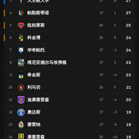
天主教大学
27
3
17
12
帕勒斯蒂诺
27
4
17
1
纽柏莱斯
25
5
16
1
科金博
24
6
16
3
华奇帕托
24
7
17
-1
维尼亚德尔马埃弗顿
23
8
17
3
希金斯
23
9
17
-4
利马切
21
10
16
5
迪康塞普森
20
11
17
-4
奧达斯
19
12
17
-3
塞雷纳
19
13
17
-5
康塞普森
19
14
16
-14