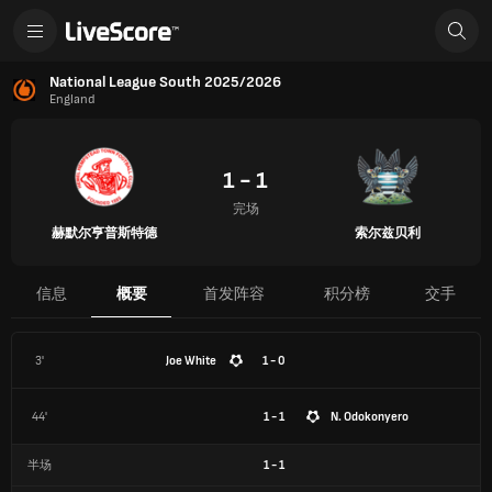
National League South 2025/2026
England
1 - 1
完场
赫默尔亨普斯特德
索尔兹贝利
信息
概要
首发阵容
积分榜
交手
3'
Joe White
1 - 0
44'
1 - 1
N. Odokonyero
半场
1
-
1