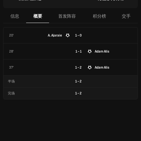
信息
概要
首发阵容
积分榜
交手
20'
A. Ajaraie
1 - 0
28'
1 - 1
Adam Alis
37'
1 - 2
Adam Alis
半场
1
-
2
完场
1
-
2