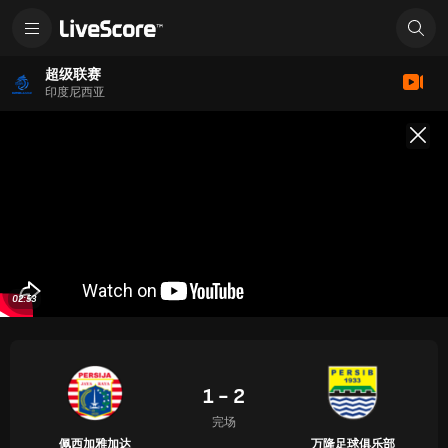
超级联赛
印度尼西亚
02:53
1 - 2
完场
佩西加雅加达
万隆足球俱乐部