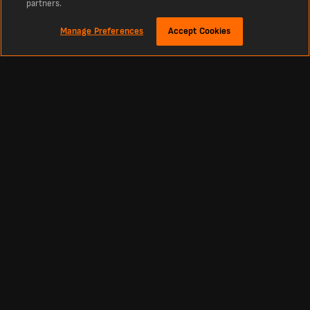
partners.
Manage Preferences
Accept Cookies
关于我们
佩西加雅加达 vs 万隆足球俱乐部 即时球赛比分
获取 佩西加雅加达 对阵 万隆足球俱乐部 的最新 足球 球赛比分、阵容等最新比
赛消息。 为你呈现 Liga 1 25/26 中 佩西加雅加达 对阵 万隆足球俱乐部 的 足球 即
时球赛比分。 随时掌握 佩西加雅加达 与 万隆足球俱乐部 比赛进度、进球及关键
时刻。 不要错过 佩西加雅加达 与 万隆足球俱乐部 在 Liga 1 25/26 的任何细节
——查看即时球赛比分、球队阵容、换人情况等全面赛况。 实时获取 Liga 1
25/26 中 佩西加雅加达 对阵 万隆足球俱乐部 的比分、进球球员及比赛数据更
新。 保持关注，跟随我们详尽的即时球赛比分和比赛解说，实时掌握 佩西加雅
加达 对阵 万隆足球俱乐部 的精彩赛况。 通过我们的即时球赛比分更新，第一时
间获取最新比分和比赛集锦，体验 佩西加雅加达 与 万隆足球俱乐部 在 Liga 1
25/26 对决的激情。
足球
其他运动
超级联赛比分
板球比分