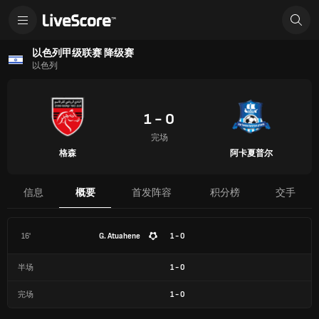
以色列甲级联赛 降级赛
以色列
1 - 0
完场
格森
阿卡夏普尔
信息
概要
首发阵容
积分榜
交手
16'
G. Atuahene
1 - 0
半场
1
-
0
完场
1
-
0