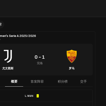
球
en's Serie A 2025/2026
y
0 - 1
完场
尤文图斯
罗马
概要
首发阵容
积分榜
交手
L. Wälti