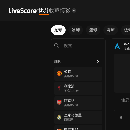
比分
收藏
博彩
足球
冰球
篮球
网球
板
Wom
Ital
球队
曼联
英格兰业余
利物浦
英格兰业余
信息
阿森纳
英格兰业余
皇家马德里
6'
西班牙
巴塞罗那