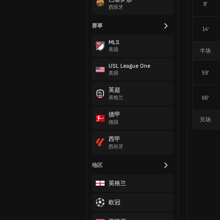
8'
西班牙
赛事
14'
MLS
美国
半场
USL League One
59'
美国
英超
66'
英格兰
德甲
完场
德国
西甲
西班牙
地区
英格兰
欧冠