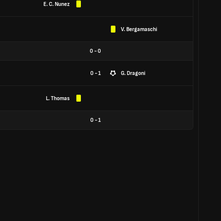
E. C. Nunez
V. Bergamaschi
0
-
0
0 - 1
G. Dragoni
L. Thomas
0
-
1