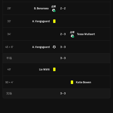
点球
28'
B. Bonansea
2 - 2
33'
A. Vangsgaard
点球
34'
2 - 3
Tessa Wullaert
45 + 6'
A. Vangsgaard
3 - 3
半场
3
-
3
49'
Lia Wälti
90 + 4'
Katie Bowen
完场
3
-
3