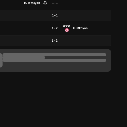
H. Tatosyan
1 - 1
1
-
1
乌龙球
1 - 2
H. Mkoyan
1
-
2