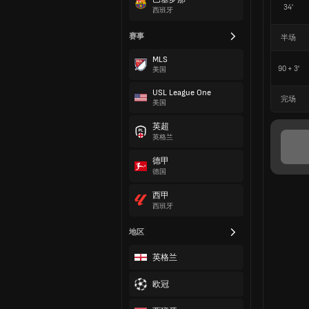
34'
西班牙
赛事
半场
MLS
90 + 3'
美国
USL League One
完场
美国
英超
英格兰
德甲
德国
西甲
西班牙
地区
英格兰
欧冠