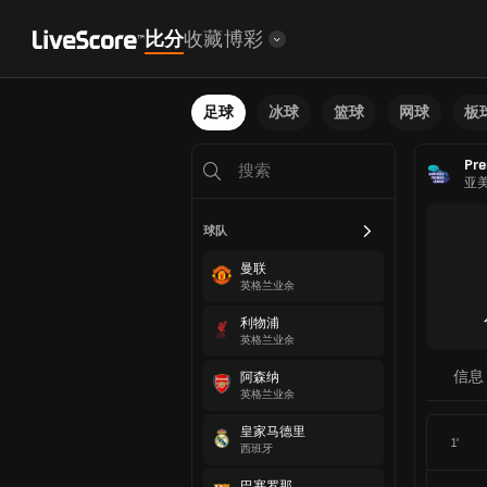
比分
收藏
博彩
足球
冰球
篮球
网球
板
Pre
亚
球队
曼联
英格兰业余
利物浦
英格兰业余
信息
阿森纳
英格兰业余
皇家马德里
1'
西班牙
巴塞罗那