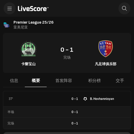
Premier League 25/26
亚美尼亚
0 - 1
完场
卡磐宝山
凡足球俱乐部
信息
概要
首发阵容
积分榜
交手
37'
0 - 1
B. Hovhannisyan
半场
0
-
1
完场
0
-
1