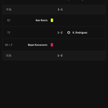
半场
1
-
1
61'
Iker Recio
71'
1 - 2
K. Rodríguez
90 + 2'
Bojan Kovacevic
完场
1
-
2