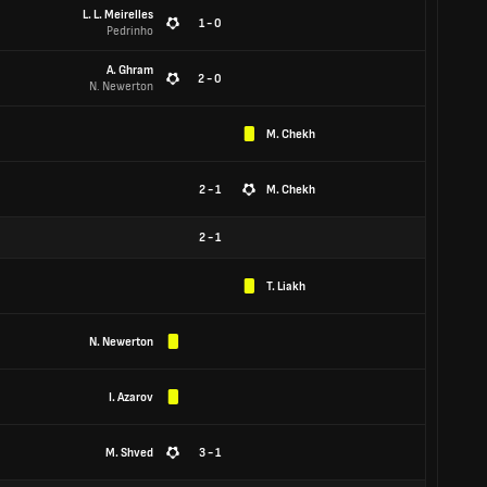
L. L. Meirelles
1 - 0
Pedrinho
A. Ghram
2 - 0
N. Newerton
M. Chekh
2 - 1
M. Chekh
2
-
1
T. Liakh
N. Newerton
I. Azarov
M. Shved
3 - 1