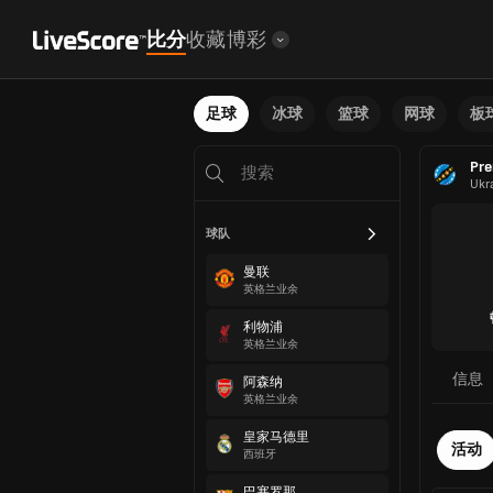
比分
收藏
博彩
足球
冰球
篮球
网球
板
Pre
Ukr
球队
曼联
英格兰业余
利物浦
英格兰业余
信息
阿森纳
英格兰业余
皇家马德里
活动
西班牙
巴塞罗那