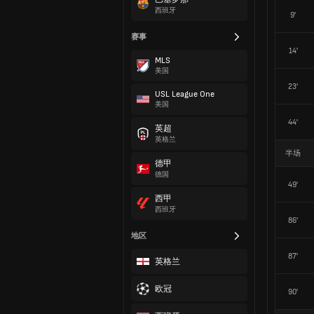
西班牙
9'
赛事
14'
MLS
美国
23'
USL League One
美国
44'
英超
英格兰
半场
德甲
德国
49'
西甲
西班牙
86'
地区
87'
英格兰
欧冠
90'