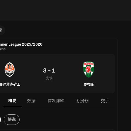
球
mier League 2025/2026
aine
3 - 1
完场
顿涅茨克矿工
奧布隆
概要
数据
首发阵容
积分榜
交手
解说