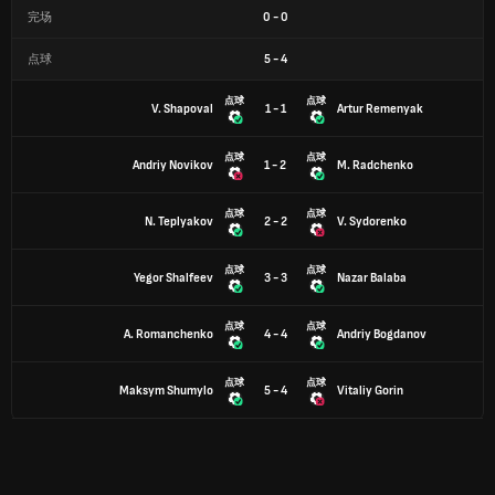
完场
0
-
0
点球
5
-
4
点球
点球
V. Shapoval
1 - 1
Artur Remenyak
点球
点球
Andriy Novikov
1 - 2
M. Radchenko
点球
点球
N. Teplyakov
2 - 2
V. Sydorenko
点球
点球
Yegor Shalfeev
3 - 3
Nazar Balaba
点球
点球
A. Romanchenko
4 - 4
Andriy Bogdanov
点球
点球
Maksym Shumylo
5 - 4
Vitaliy Gorin