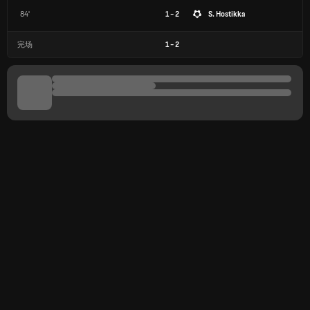
84'
1 - 2
S. Hostikka
完场
1
-
2