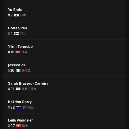
Yu Endo
#2
日本
Oona Siren
#4
芬兰
Ylinn Tennebø
#15
挪威
Jessica Ziu
#16
爱尔兰
Sarah Brasero-Carreira
#21
英格兰业余
Katrina Gorry
#22
澳大利亚
Leila Wandeler
#27
瑞士