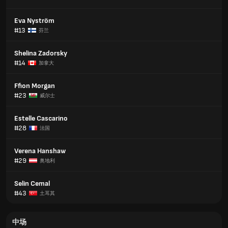
Eva Nyström
#13
芬兰
Shelina Zadorsky
#14
加拿大
Ffion Morgan
#23
威尔士
Estelle Cascarino
#28
法国
Verena Hanshaw
#29
奥地利
Selin Cemal
#43
土耳其
中场