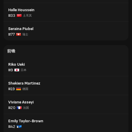
Halle Houssein
#33
土耳其
Seraina Piubel
#77
瑞士
前锋
Riko Ueki
#9
日本
Shekiera Martinez
#19
德国
Viviane Asseyi
#20
法国
Emily Taylor-Brown
#42