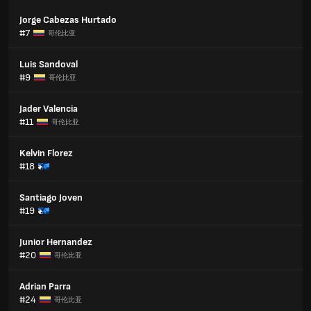
Jorge Cabezas Hurtado
#7
哥伦比亚
Luis Sandoval
#9
哥伦比亚
Jader Valencia
#11
哥伦比亚
Kelvin Florez
#18
Santiago Joven
#19
Junior Hernandez
#20
哥伦比亚
Adrian Parra
#24
哥伦比亚