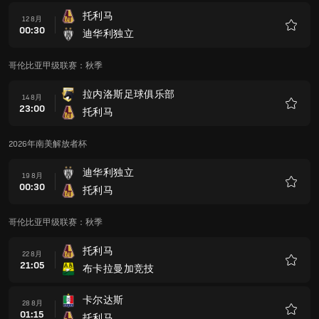
托利马
12 8月
00:30
迪华利独立
收
藏
哥伦比亚甲级联赛：秋季
拉内洛斯足球俱乐部
14 8月
23:00
托利马
收
藏
2026年南美解放者杯
迪华利独立
19 8月
00:30
托利马
收
藏
哥伦比亚甲级联赛：秋季
托利马
22 8月
21:05
布卡拉曼加竞技
收
藏
卡尔达斯
28 8月
01:15
托利马