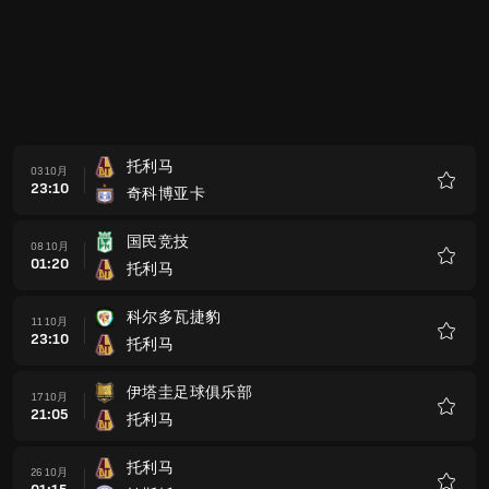
科尔多瓦捷豹
11 10月
23:10
托利马
收
藏
伊塔圭足球俱乐部
17 10月
21:05
托利马
收
藏
托利马
26 10月
01:15
帕斯托
收
藏
佩雷拉
29 10月
23:15
托利马
收
藏
托利马
03 11月
01:30
百万富翁
收
藏
卡利运动
08 11月
20:30
托利马
收
藏