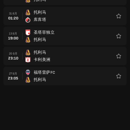
收
藏
托利马
31 8月
01:20
库库塔
收
藏
圣塔菲独立
13 9月
19:00
托利马
收
藏
托利马
20 9月
23:10
卡利美洲
收
藏
福塔雷萨FC
27 9月
23:05
托利马
收
藏
托利马
03 10月
23:10
奇科博亚卡
收
藏
国民竞技
08 10月
01:20
托利马
收
藏