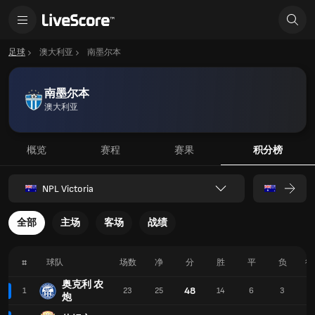
足球
澳大利亚
南墨尔本
南墨尔本
澳大利亚
概览
赛程
赛果
积分榜
NPL Victoria
全部
主场
客场
战绩
#
球队
场数
净
分
胜
平
负
得
奥克利 农
48
1
23
25
14
6
3
4
炮