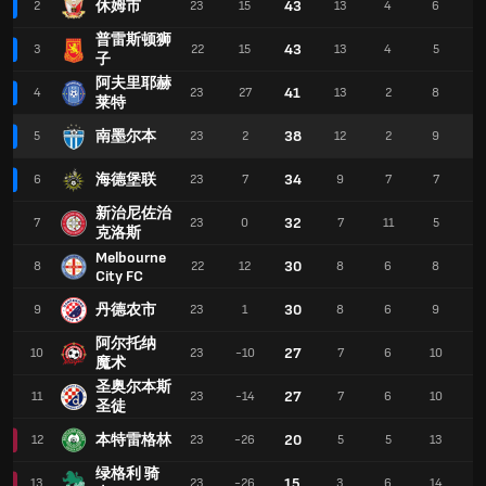
休姆市
43
2
23
15
13
4
6
4
普雷斯顿狮
43
3
22
15
13
4
5
3
子
阿夫里耶赫
41
4
23
27
13
2
8
5
莱特
南墨尔本
38
5
23
2
12
2
9
3
海德堡联
34
6
23
7
9
7
7
3
新治尼佐治
32
7
23
0
7
11
5
2
克洛斯
Melbourne
30
8
22
12
8
6
8
3
City FC
丹德农市
30
9
23
1
8
6
9
3
阿尔托纳
27
10
23
-10
7
6
10
2
魔术
圣奥尔本斯
27
11
23
-14
7
6
10
2
圣徒
本特雷格林
20
12
23
-26
5
5
13
2
绿格利 骑
15
13
23
-26
3
6
14
1