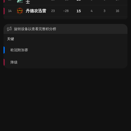
士
丹德农迅雷
15
14
23
-28
4
3
16
2
旋转设备以查看完整积分榜
关键
欧冠附加赛
降级