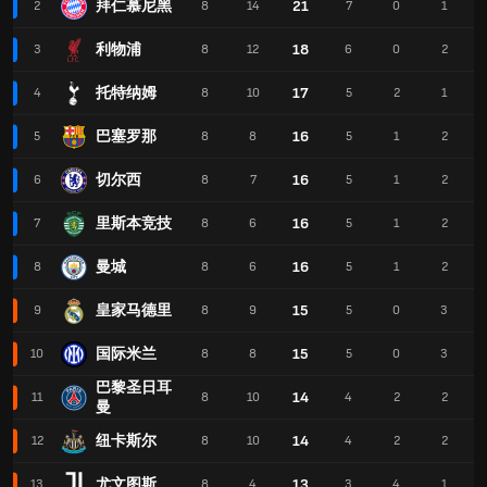
拜仁慕尼黑
21
2
8
14
7
0
1
利物浦
18
3
8
12
6
0
2
托特纳姆
17
4
8
10
5
2
1
巴塞罗那
16
5
8
8
5
1
2
切尔西
16
6
8
7
5
1
2
里斯本竞技
16
7
8
6
5
1
2
曼城
16
8
8
6
5
1
2
皇家马德里
15
9
8
9
5
0
3
国际米兰
15
10
8
8
5
0
3
巴黎圣日耳
14
11
8
10
4
2
2
曼
纽卡斯尔
14
12
8
10
4
2
2
尤文图斯
13
13
8
4
3
4
1