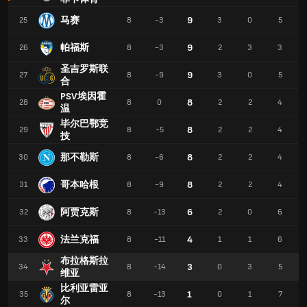
马赛
9
25
8
-3
3
0
5
帕福斯
9
26
8
-3
2
3
3
圣吉罗斯联
9
27
8
-9
3
0
5
合
PSV埃因霍
8
28
8
0
2
2
4
温
毕尔巴鄂竞
8
29
8
-5
2
2
4
技
那不勒斯
8
30
8
-6
2
2
4
哥本哈根
8
31
8
-9
2
2
4
阿贾克斯
6
32
8
-13
2
0
6
法兰克福
4
33
8
-11
1
1
6
布拉格斯拉
3
34
8
-14
0
3
5
维亚
比利亚雷亚
1
35
8
-13
0
1
7
尔