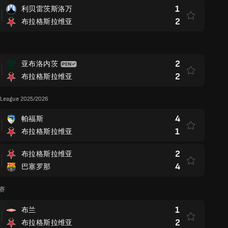
1
利贝雷茨斯洛万
2
布拉格斯拉维亚
2
亚布洛内茨
2
布拉格斯拉维亚
League 2025/2026
4
帕福斯
1
布拉格斯拉维亚
2
布拉格斯拉维亚
4
巴塞罗那
赛
1
布兰
2
布拉格斯拉维亚