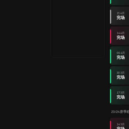
21 4月
完场
14 4月
完场
06 4月
完场
30 3月
完场
17 3月
完场
23/24赛季
14 3月
完场