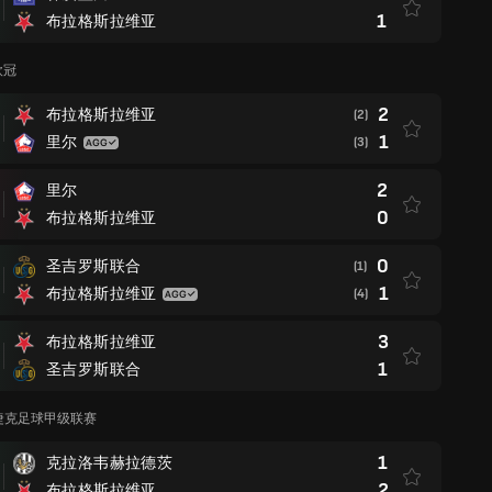
1
布拉格斯拉维亚
欧冠
2
布拉格斯拉维亚
(2)
1
里尔
(3)
2
里尔
0
布拉格斯拉维亚
0
圣吉罗斯联合
(1)
1
布拉格斯拉维亚
(4)
3
布拉格斯拉维亚
1
圣吉罗斯联合
季捷克足球甲级联赛
1
克拉洛韦赫拉德茨
2
布拉格斯拉维亚