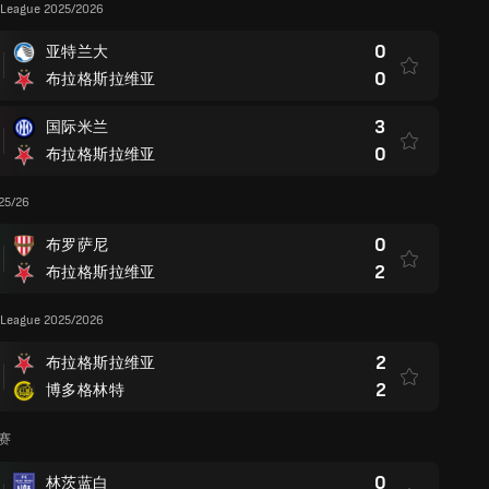
League 2025/2026
0
亚特兰大
0
布拉格斯拉维亚
3
国际米兰
0
布拉格斯拉维亚
25/26
0
布罗萨尼
2
布拉格斯拉维亚
League 2025/2026
2
布拉格斯拉维亚
2
博多格林特
赛
0
林茨蓝白