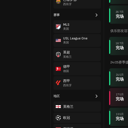
西班牙
26 7月
赛事
完场
MLS
美国
俱乐部友谊
USL League One
美国
18 7月
完场
英超
英格兰
24/25赛
德甲
德国
24 5月
完场
西甲
西班牙
17 5月
地区
完场
英格兰
13 5月
欧冠
完场