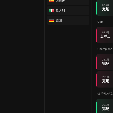
西班牙
02 5月
完场
意大利
德国
Cup
03 3月
点球大战后
Champions 
28 1月
完场
21 1月
完场
俱乐部友谊
16 1月
完场