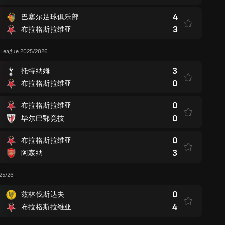
4
巴塞尔足球俱乐部
3
布拉格斯拉维亚
League 2025/2026
3
托特纳姆
0
布拉格斯拉维亚
0
布拉格斯拉维亚
0
毕尔巴鄂竞技
0
布拉格斯拉维亚
3
阿森纳
25/26
0
兹林伐斯达夫
4
布拉格斯拉维亚