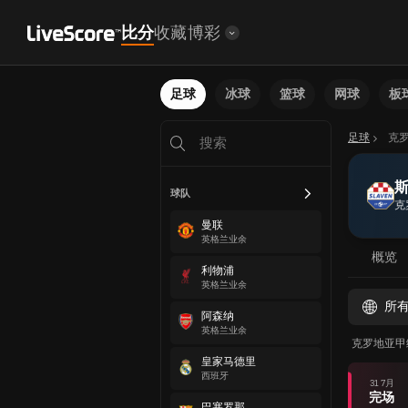
比分
收藏
博彩
足球
冰球
篮球
网球
板
足球
克
球队
克
曼联
英格兰业余
概览
利物浦
英格兰业余
所
阿森纳
英格兰业余
克罗地亚甲
皇家马德里
西班牙
31 7月
完场
巴塞罗那