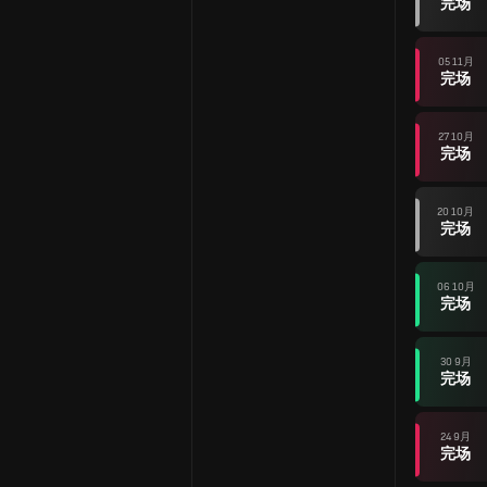
完场
05 11月
完场
27 10月
完场
20 10月
完场
06 10月
完场
30 9月
完场
24 9月
完场