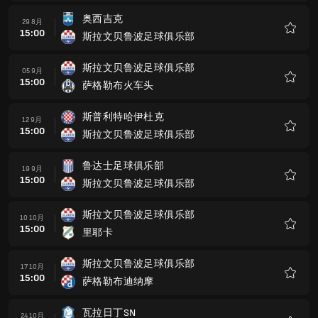
藏
奥西吉克
29 8月
15:00
斯拉文贝鲁波足球俱乐部
收
藏
斯拉文贝鲁波足球俱乐部
05 9月
15:00
萨格勒布火车头
收
藏
斯普利特哈伊杜克
12 9月
15:00
斯拉文贝鲁波足球俱乐部
收
藏
鲁达士足球俱乐部
19 9月
15:00
斯拉文贝鲁波足球俱乐部
收
藏
斯拉文贝鲁波足球俱乐部
10 10月
15:00
里耶卡
收
藏
斯拉文贝鲁波足球俱乐部
17 10月
15:00
萨格勒布迪纳摩
收
藏
瓦拉日丁SN
24 10月