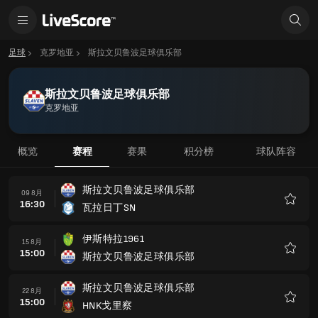
足球
克罗地亚
斯拉文贝鲁波足球俱乐部
斯拉文贝鲁波足球俱乐部
克罗地亚
概览
赛程
赛果
积分榜
球队阵容
斯拉文贝鲁波足球俱乐部
09 8月
16:30
瓦拉日丁SN
收
藏
伊斯特拉1961
15 8月
15:00
斯拉文贝鲁波足球俱乐部
收
藏
斯拉文贝鲁波足球俱乐部
22 8月
15:00
HNK戈里察
收