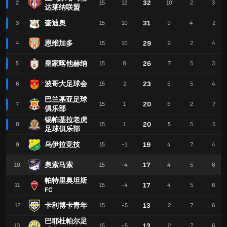
32
2
15
12
10
2
3
达莱纳联盟
奎迪奥
31
3
15
10
9
4
2
恩维加多
29
4
15
10
9
2
4
皇家喀他赫纳
26
5
15
8
7
5
3
波哥大足球会
23
6
15
2
6
5
4
巴兰基亚足球
20
7
15
1
6
2
7
俱乐部
锡帕基拉老虎
20
8
15
1
5
5
5
足球俱乐部
乌伊拉竞技
19
9
15
-1
4
7
4
奥索马索
17
10
15
-4
4
5
6
帕特里奥坦斯
17
11
15
-4
4
5
6
FC
卡利博卡青年
13
12
15
-5
2
7
6
巴耶杜帕尔足
13
13
15
-5
2
7
6