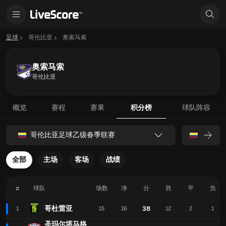
足球
哥伦比亚
奥索马索
奥索马索
哥伦比亚
概览
赛程
赛果
积分榜
球队阵容
哥伦比亚足球乙级春季联赛
全部
主场
客场
战绩
#
球队
场数
净
分
胜
平
负
哥杜雷亚
38
1
15
16
12
2
1
圣玛尔塔马格