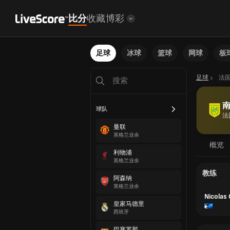
比分
收藏
博彩
足球
冰球
篮球
网球
板
足球
法
球队
法
曼联
英格兰业余
概览
利物浦
英格兰业余
教练
阿森纳
英格兰业余
Nicolas
皇家马德里
西班牙
巴塞罗那