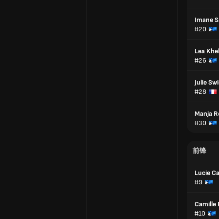
Imane 
#20
Lea Khel
#26
Julie Sw
#28
Manja R
#30
前锋
Lucie C
#9
Camille 
#10