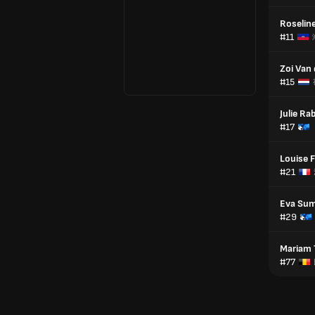
Roseline
#11
Zoi Van
#15
Julie R
#17
Louise F
#21
Eva Su
#29
Mariam 
#77