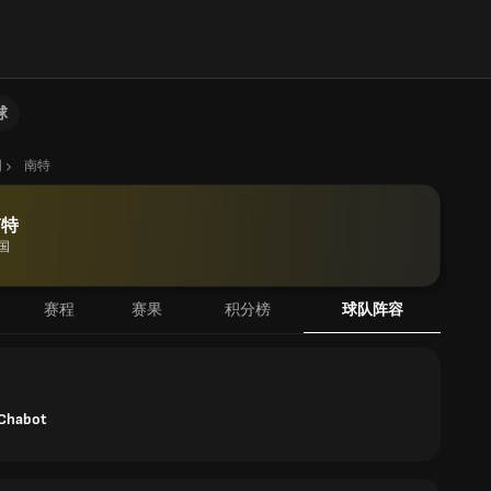
球
国
南特
南特
国
赛程
赛果
积分榜
球队阵容
 Chabot