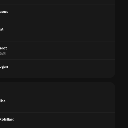
Saoud
ifi
ierot
法国
ogan
alba
Robillard