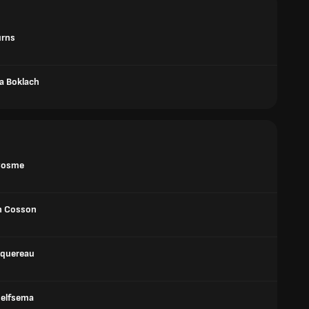
urns
a Boklach
 Cosme
n Cosson
squereau
oelfsema