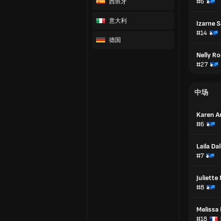
#6
西班牙
意大利
Izarne S
#14
德国
Nelly R
#27
中场
Karen A
#6
Laila Da
#7
Juliette
#8
Melissa 
#18