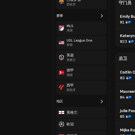
守门员
西班牙
赛事
Emily B
#1
MLS
美国
Kateryn
USL League One
#23
美国
英超
后卫
英格兰
德甲
Caitlin
德国
#3
西甲
西班牙
Mauree
#4
地区
Julie Pa
英格兰
#5
欧冠
Mijke R