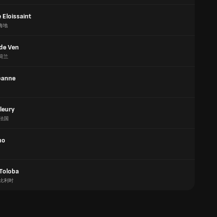
 Eloissaint
海地
 de Ven
荷兰
abanne
leury
法国
mo
Toloba
比利时