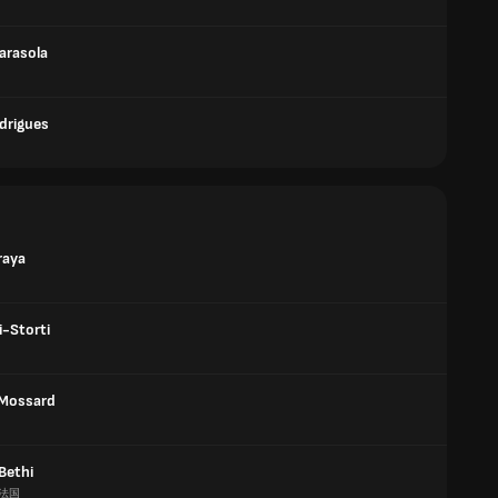
arasola
odrigues
raya
li-Storti
 Mossard
Bethi
法国