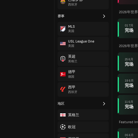
西班牙
2026年世
赛事
01 7月
MLS
完场
美国
USL League One
2026年世
美国
英超
25 6月
英格兰
完场
德甲
德国
19 6月
完场
西甲
西班牙
11 6月
地区
完场
英格兰
Featured In
欧冠
05 6月