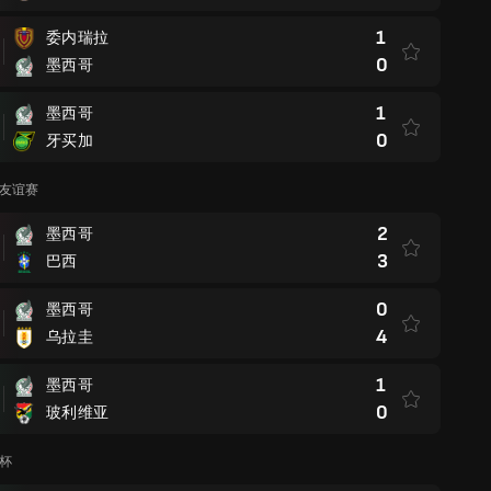
1
委内瑞拉
0
墨西哥
1
墨西哥
0
牙买加
际友谊赛
2
墨西哥
3
巴西
0
墨西哥
4
乌拉圭
1
墨西哥
0
玻利维亚
界杯