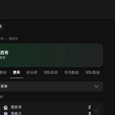
球
西哥
墨西哥
墨西哥
西哥
赛程
赛果
积分榜
球队阵容
球员数据
球队数据
有赛事
界杯
2
墨西哥
3
英格兰