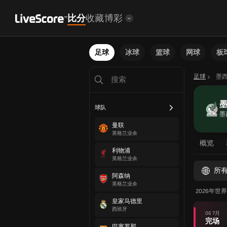
比分
收藏
博彩
足球
冰球
篮球
网球
板
足球
墨
球队
墨
曼联
英格兰业余
概览
利物浦
英格兰业余
所
阿森纳
英格兰业余
2026年世
皇家马德里
西班牙
06 7月
完场
巴塞罗那