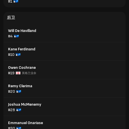
#1
后卫
Will De Havilland
#4
Kane Ferdinand
#10
Owen Cochrane
#19
英格兰业余
Remy Clerima
#20
Joshua McMenemy
#28
Emmanuel Onariase
#30