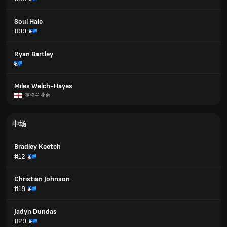
Soul Hale
#99
Ryan Bartley
Miles Welch-Hayes
英格兰业余
中场
Bradley Keetch
#12
Christian Johnson
#18
Jadyn Dundas
#29