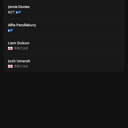
Jamie Davies
#27
Alfie Pendlebury
Liam Dulson
英格兰业余
Josh Umerah
英格兰业余