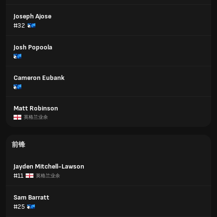
Joseph Ajose
#32
Josh Popoola
Cameron Eubank
Matt Robinson
英格兰业余
前锋
Jayden Mitchell-Lawson
#11
英格兰业余
Sam Barratt
#25