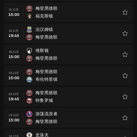
藏
梅登黑德联
21 11月
15:00
福克斯顿
收
藏
法汉姆镇
24 11月
19:45
梅登黑德联
收
藏
维斯顿
28 11月
15:00
梅登黑德联
收
藏
梅登黑德联
05 12月
15:00
布伦特里镇
收
藏
梅登黑德联
08 12月
19:45
特鲁罗城
收
藏
游荡流浪者
19 12月
15:00
梅登黑德联
收
藏
史洛夫
26 12月