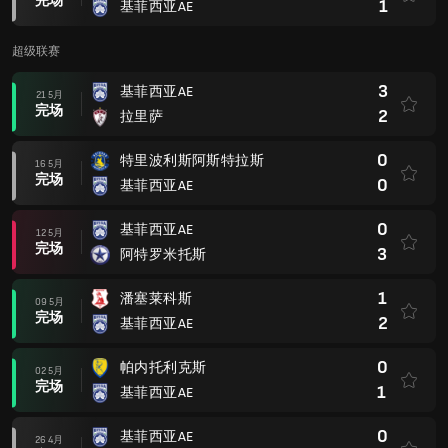
完场
1
基菲西亚AE
超级联赛
3
基菲西亚AE
21 5月
完场
2
拉里萨
0
特里波利斯阿斯特拉斯
16 5月
完场
0
基菲西亚AE
0
基菲西亚AE
12 5月
完场
3
阿特罗米托斯
1
潘塞莱科斯
09 5月
完场
2
基菲西亚AE
0
帕内托利克斯
02 5月
完场
1
基菲西亚AE
0
基菲西亚AE
26 4月