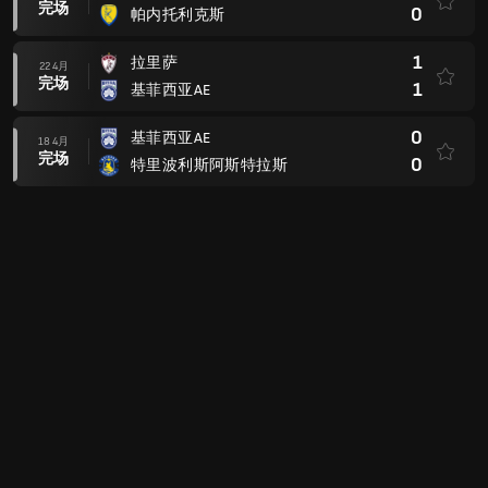
完场
0
帕内托利克斯
1
拉里萨
22 4月
完场
1
基菲西亚AE
0
基菲西亚AE
18 4月
完场
0
特里波利斯阿斯特拉斯
0
阿特罗米托斯
08 4月
完场
0
基菲西亚AE
1
基菲西亚AE
04 4月
完场
2
潘塞莱科斯
希腊杯
2
莱瓦迪亚克斯
14 1月
完场
0
基菲西亚AE
0
沃洛斯NPS
06 1月