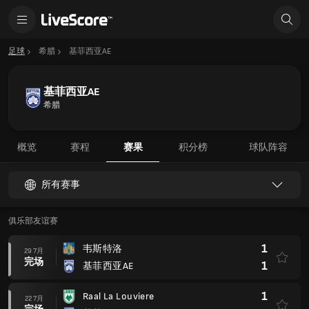
足球
希腊
基菲西亚AE
基菲西亚AE
希腊
概览
赛程
赛果
积分榜
球队阵容
所有赛事
俱乐部友谊赛
1
韦斯特洛
29 7月
完场
1
基菲西亚AE
1
Raal La Louviere
22 7月