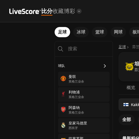
比分
收藏
博彩
足球
冰球
篮球
网球
板
足球
芬
球队
芬
曼联
英格兰业余
概览
利物浦
英格兰业余
Kak
阿森纳
英格兰业余
全部
皇家马德里
西班牙
最新积
巴塞罗那