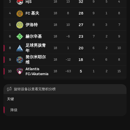
HJS
32
3
18
13
9
5
4
FC 基夫
28
4
18
8
9
1
8
伊洛特
27
5
18
10
8
3
7
赫尔辛基
23
6
18
-6
7
2
9
足球男孩青
20
8
18
1
6
2
10
年
努尔米耶尔
18
9
18
-12
4
6
8
维
Atlantis
5
10
18
-63
1
2
15
FC/Akatemia
旋转设备以查看完整积分榜
关键
降级