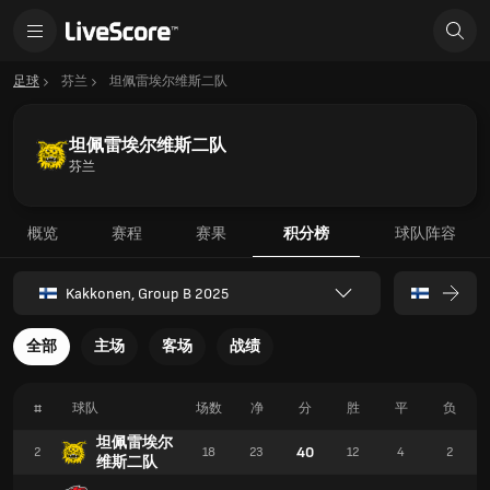
足球
芬兰
坦佩雷埃尔维斯二队
坦佩雷埃尔维斯二队
芬兰
概览
赛程
赛果
积分榜
球队阵容
Kakkonen, Group B 2025
全部
主场
客场
战绩
#
球队
场数
净
分
胜
平
负
坦佩雷埃尔
40
2
18
23
12
4
2
维斯二队