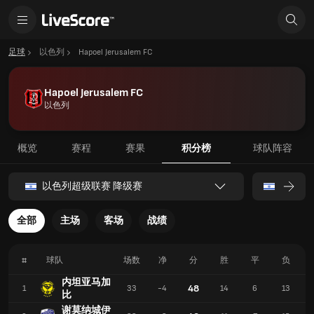
足球
以色列
Hapoel Jerusalem FC
Hapoel Jerusalem FC
以色列
概览
赛程
赛果
积分榜
球队阵容
以色列超级联赛 降级赛
全部
主场
客场
战绩
#
球队
场数
净
分
胜
平
负
内坦亚马加
48
1
33
-4
14
6
13
比
谢莫纳城伊