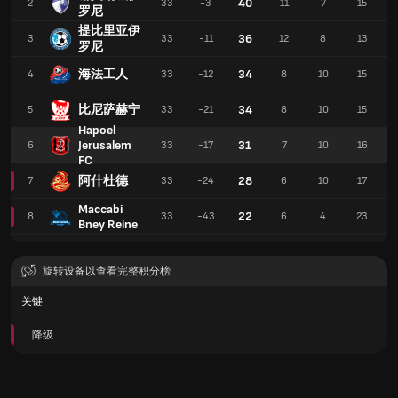
40
2
33
-3
11
7
15
罗尼
提比里亚伊
36
3
33
-11
12
8
13
罗尼
海法工人
34
4
33
-12
8
10
15
比尼萨赫宁
34
5
33
-21
8
10
15
Hapoel
Jerusalem
31
6
33
-17
7
10
16
FC
阿什杜德
28
7
33
-24
6
10
17
Maccabi
22
8
33
-43
6
4
23
Bney Reine
旋转设备以查看完整积分榜
关键
降级