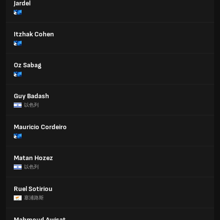
Jardel
Itzhak Cohen
Oz Sabag
Guy Badash
以色列
Mauricio Cordeiro
Matan Hozez
以色列
Ruel Sotiriou
塞浦路斯
Mahmoud Awisat