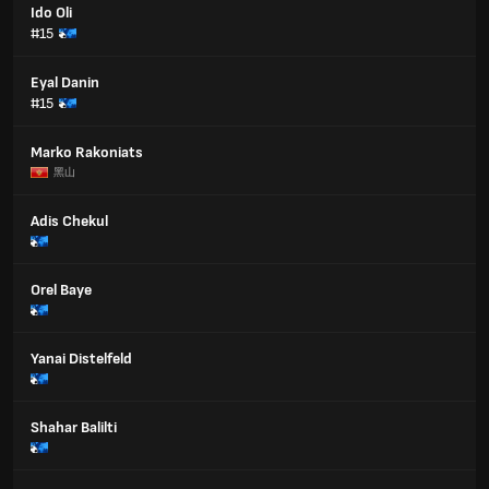
Ido Oli
#15
Eyal Danin
#15
Marko Rakoniats
黑山
Adis Chekul
Orel Baye
Yanai Distelfeld
Shahar Balilti