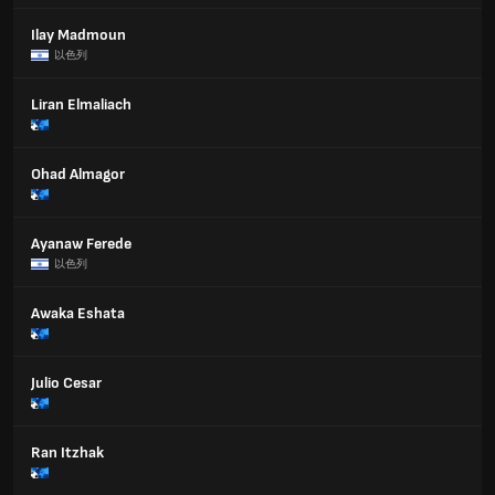
Ilay Madmoun
以色列
Liran Elmaliach
Ohad Almagor
Ayanaw Ferede
以色列
Awaka Eshata
Julio Cesar
Ran Itzhak