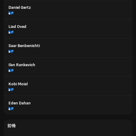
Daniel Gertz
Liad Oved
Saar Benbenishti
Ilan Rankevich
Kobi Moial
Eden Dahan
前锋