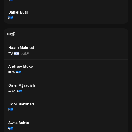
Daniel Busi
中场
Noam Malmud
#3
以色列
Andrew Idoko
#25
Omer Agvadish
#32
Lidor Nakshari
Awka Ashta