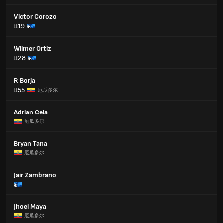
Victor Corozo
#19
Wilmer Ortiz
#28
R Borja
#55
厄瓜多尔
Adrian Cela
厄瓜多尔
Bryan Tana
厄瓜多尔
Jair Zambrano
Jhoel Maya
厄瓜多尔