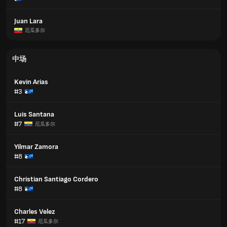
Juan Lara
厄瓜多尔
中场
Kevin Arias
#3
Luis Santana
#7
厄瓜多尔
Yilmar Zamora
#8
Christian Santiago Cordero
#8
Charles Velez
#17
厄瓜多尔