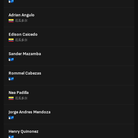
Adrian Angulo
厄瓜多尔
Edison Caicedo
厄瓜多尔
Sander Mazamba
Rommel Cabezas
Nea Padilla
厄瓜多尔
Jorge Andres Mendoza
Henry Quinonez