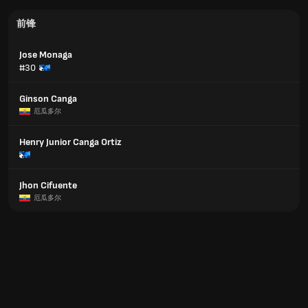
前锋
Jose Monaga
#30
Ginson Canga
厄瓜多尔
Henry Junior Canga Ortiz
Jhon Cifuente
厄瓜多尔