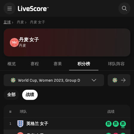
足球
丹麦
丹麦 女子
丹麦 女子
丹麦
概览
赛程
赛果
积分榜
球队阵容
World Cup, Women 2023, Group D
全部
战绩
#
球队
战绩
英格兰 女子
1
胜
胜
胜