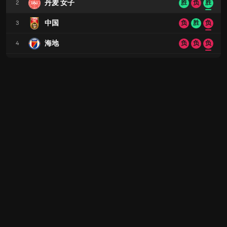
丹麦 女子
2
胜
负
胜
中国
3
负
胜
负
海地
4
负
负
负