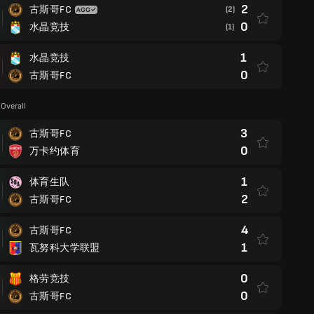
2
古斯哥FC
(2)
0
水晶竞技
(1)
1
水晶竞技
0
古斯哥FC
 Overall
3
古斯哥FC
0
万卡约体育
1
体育生队
2
古斯哥FC
4
古斯哥FC
1
瓦努科大学联盟
0
格劳竞技
0
古斯哥FC