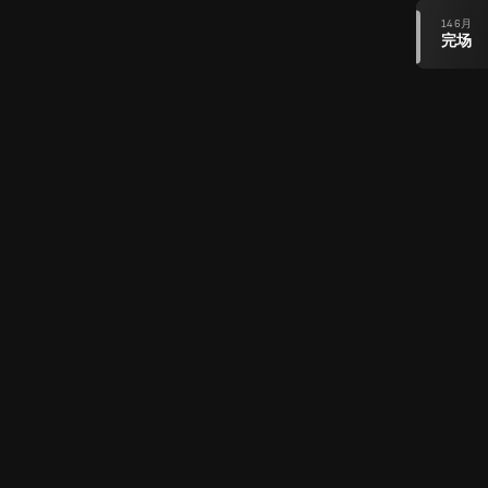
14 6月
完场