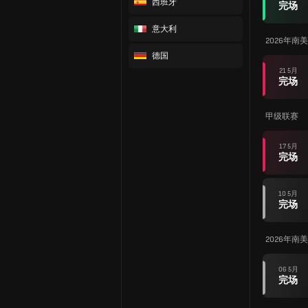
西班牙
完场
意大利
2026年南
德国
21 5月
完场
甲级联赛
17 5月
完场
10 5月
完场
2026年南
06 5月
完场