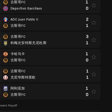
1
古斯哥FC
0
Deportivo Garcilaso
2
ADC Juan Pablo II
1
古斯哥FC
3
古斯哥FC
1
科梅次安特斯尤尼杜斯
1
卡哈马卡
0
古斯哥FC
1
古斯哥FC
1
尤尼华斯特里欧
1
阿利亚加
0
古斯哥FC
cement Playoff