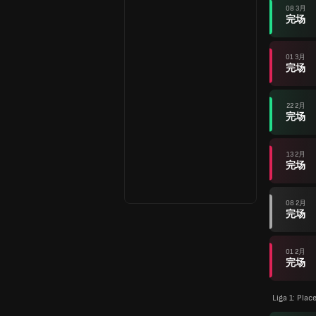
08 3月
完场
01 3月
完场
22 2月
完场
13 2月
完场
08 2月
完场
01 2月
完场
Liga 1: Pla