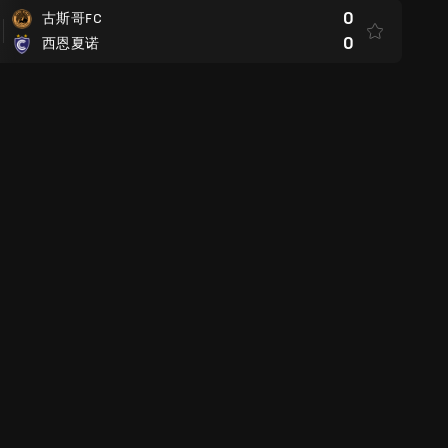
0
古斯哥FC
0
西恩夏诺