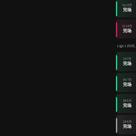
14 12月
完场
11 12月
完场
Liga 1 2025,
13 7月
完场
06 7月
完场
29 6月
完场
19 6月
完场