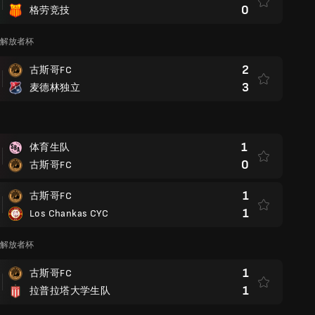
0
格劳竞技
美解放者杯
2
古斯哥FC
3
麦德林独立
1
体育生队
0
古斯哥FC
1
古斯哥FC
1
Los Chankas CYC
美解放者杯
1
古斯哥FC
1
拉普拉塔大学生队