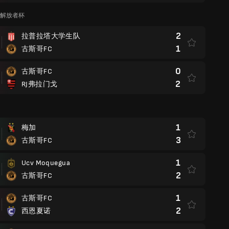
美解放者杯
2
拉普拉塔大学生队
1
古斯哥FC
0
古斯哥FC
2
RJ弗拉门戈
1
梅加
3
古斯哥FC
1
Ucv Moquegua
2
古斯哥FC
1
古斯哥FC
2
西恩夏诺