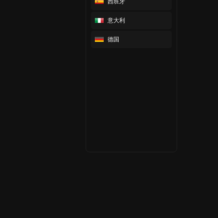
西班牙
意大利
德国