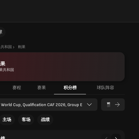
球
果共和国
刚果
刚果
果共和国
赛程
赛果
积分榜
球队阵容
 World Cup, Qualification CAF 2026, Group E
主场
客场
战绩
分榜