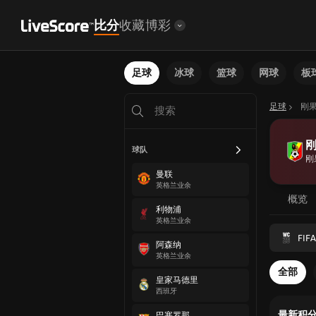
比分
收藏
博彩
足球
冰球
篮球
网球
板
足球
刚
球队
刚
曼联
英格兰业余
概览
利物浦
英格兰业余
FIFA
阿森纳
英格兰业余
全部
皇家马德里
西班牙
最新积
巴塞罗那